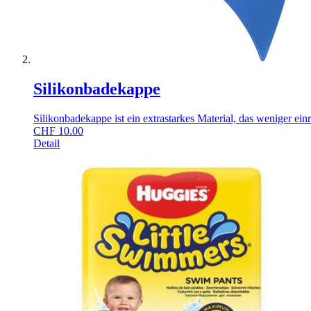
Silikonbadekappe
Silikonbadekappe ist ein extrastarkes Material, das weniger ein
CHF
10.00
Detail