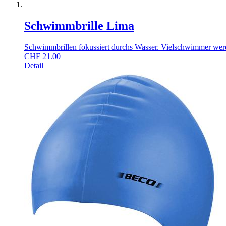
Schwimmbrille Lima
Schwimmbrillen fokussiert durchs Wasser. Vielschwimmer werd
CHF
21.00
Detail