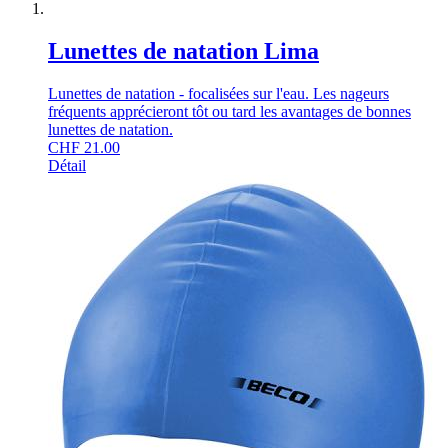
Lunettes de natation Lima
Lunettes de natation - focalisées sur l'eau. Les nageurs
fréquents apprécieront tôt ou tard les avantages de bonnes
lunettes de natation.
CHF
21.00
Détail